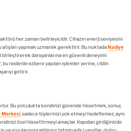
aktörü her zaman belirleyicidir. Cihazın enerji seviyesini
u atışları yapmak uzmanlık gerektirir. Bu noktada
Nadiye
i birleştirerek danışanlarına en güvenli deneyimi
r; bu nedenle ezbere yapılan işlemler yerine, cildin
arıyı getirir.
uktur. Bu yolculukta kendinizi güvende hissetmek, sonuç
k Merkezi
, sadece tüylerinizi yok etmeyi hedeflemez; aynı
endinizi özel hissettirmeyi amaçlar. Kapıdan girdiğinizde
kip ve sorularınıza aldığınız tatmin edici yanıtlar, doğru