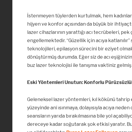
İstenmeyen tüylerden kurtulmak, hem kadınlar h
hijyen ve konfor açısından da büyük bir ihtiyaçtı
lazer cihazlarının yarattığı acı tecrübeleri, pek
engellemektedir. “Güzellik için acıya katlanılır”
teknolojileri, epilasyon sürecini bir eziyet o
dönüştürmüş durumda. Eğer siz de acı eşiğinizi
buz lazer teknolojisi ile tanışma vaktiniz gelmi
Eski Yöntemleri Unutun: Konforlu Pürüzsüzlü
Geleneksel lazer yöntemleri, kıl kökünü tahrip e
yüzeyinde ani ısınmaya, dolayısıyla acıya neden o
seansların yarıda bırakılmasına bile yol açabiliyo
dereceye kadar soğutarak şok etkisi yaratır. Bu 