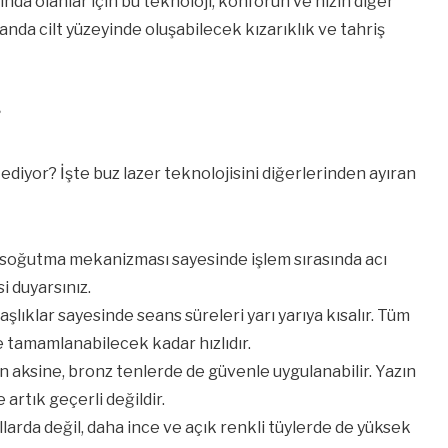
ında olanlar için bu teknoloji, konforun ve hızın diğer
anda cilt yüzeyinde oluşabilecek kızarıklık ve tahriş
?
iyor? İşte buz lazer teknolojisini diğerlerinden ayıran
 soğutma mekanizması sayesinde işlem sırasında acı
i duyarsınız.
lıklar sayesinde seans süreleri yarı yarıya kısalır. Tüm
e tamamlanabilecek kadar hızlıdır.
ın aksine, bronz tenlerde de güvenle uygulanabilir. Yazın
 artık geçerli değildir.
larda değil, daha ince ve açık renkli tüylerde de yüksek