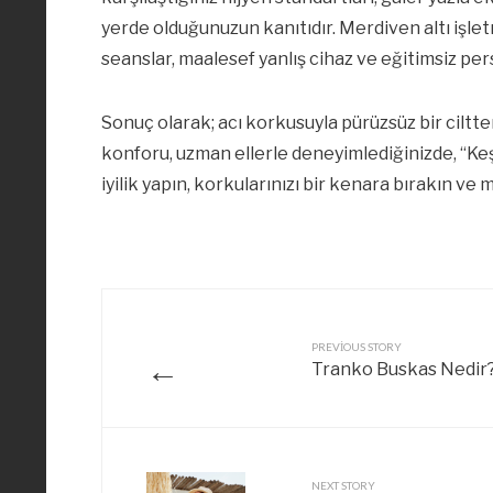
yerde olduğunuzun kanıtıdır. Merdiven altı işl
seanslar, maalesef yanlış cihaz ve eğitimsiz pe
Sonuç olarak; acı korkusuyla pürüzsüz bir cilt
konforu, uzman ellerle deneyimlediğinizde, “Ke
iyilik yapın, korkularınızı bir kenara bırakın ve
PREVIOUS STORY
←
Tranko Buskas Nedir? 
NEXT STORY