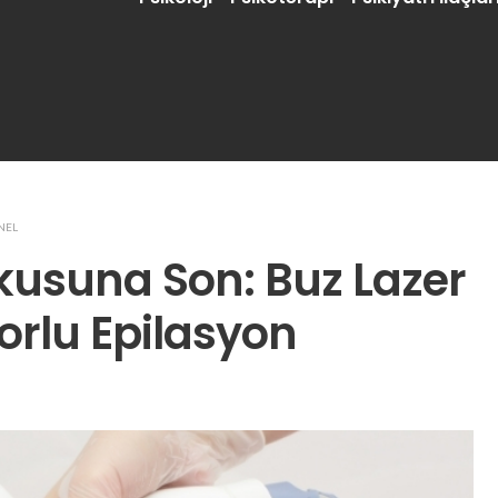
NEL
kusuna Son: Buz Lazer
forlu Epilasyon