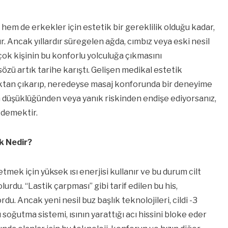
em de erkekler için estetik bir gereklilik olduğu kadar,
r. Ancak yıllardır süregelen ağda, cımbız veya eski nesil
 çok kişinin bu konforlu yolculuğa çıkmasını
 sözü artık tarihe karıştı. Gelişen medikal estetik
lmaktan çıkarıp, neredeyse masaj konforunda bir deneyime
n düşüklüğünden veya yanık riskinden endişe ediyorsanız,
ş demektir.
k Nedir?
tmek için yüksek ısı enerjisi kullanır ve bu durum cilt
lurdu. “Lastik çarpması” gibi tarif edilen bu his,
rdu. Ancak yeni nesil buz başlık teknolojileri, cildi -3
soğutma sistemi, ısının yarattığı acı hissini bloke eder