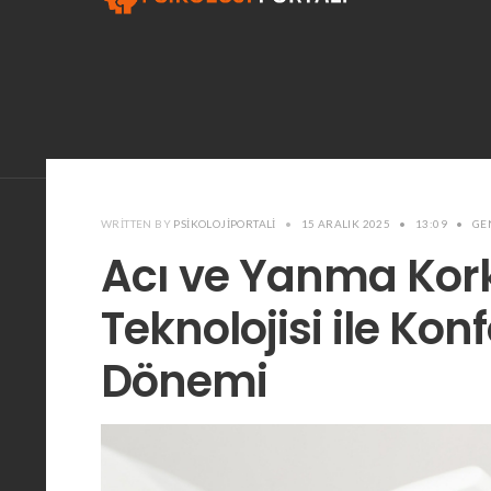
WRITTEN BY
PSIKOLOJIPORTALI
•
15 ARALIK 2025
•
13:09
•
GE
Acı ve Yanma Kor
Teknolojisi ile Kon
Dönemi