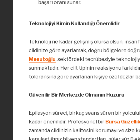
başarı oranı sunar.
Teknolojiyi Kimin Kullandığı Önemlidir
Teknoloji ne kadar gelişmiş olursa olsun, insan f
cildinize göre ayarlamak, doğru bölgelere doğr
Mesutoğlu
, sektördeki tecrübesiyle teknolojiy
sunmaktadır. Her cilt tipinin reaksiyonu farklıdı
toleransına göre ayarlanan kişiye özel dozlar baş
Güvenilir Bir Merkezde Olmanın Huzuru
Epilasyon süreci, birkaç seans süren bir yolcul
kadar önemlidir. Profesyonel bir
Bursa Güzelli
zamanda cildinizin kalitesini korumayı ve size k
karşılaştığınız hijyen standartları, güler yüzlü e