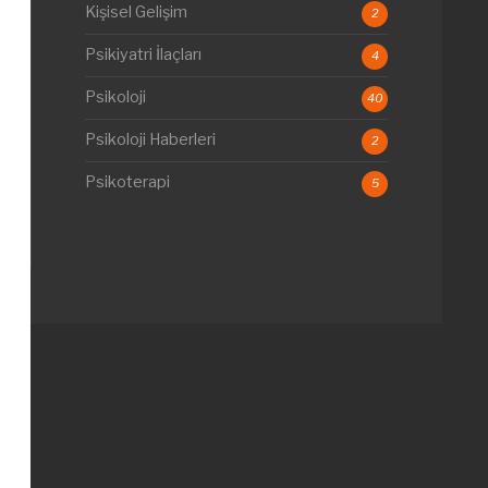
Kişisel Gelişim
2
Psikiyatri İlaçları
4
Psikoloji
40
Psikoloji Haberleri
2
Psikoterapi
5