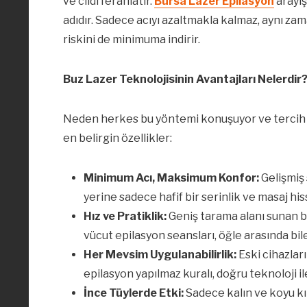
ve cildi ferahlatır.
Bursa Lazer Epilasyon
arayış
adıdır. Sadece acıyı azaltmakla kalmaz, aynı zam
riskini de minimuma indirir.
Buz Lazer Teknolojisinin Avantajları Nelerdir
Neden herkes bu yöntemi konuşuyor ve tercih ed
en belirgin özellikler:
Minimum Acı, Maksimum Konfor:
Gelişmiş
yerine sadece hafif bir serinlik ve masaj hiss
Hız ve Pratiklik:
Geniş tarama alanı sunan baş
vücut epilasyon seansları, öğle arasında bil
Her Mevsim Uygulanabilirlik:
Eski cihazlar
epilasyon yapılmaz kuralı, doğru teknoloji ile
İnce Tüylerde Etki:
Sadece kalın ve koyu kıl