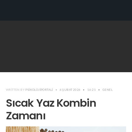
WRITTEN BY
PSIKOLOJIPORTALI
•
6 ŞUBAT 2026
•
16:21
•
GENEL
Sıcak Yaz Kombin
Zamanı