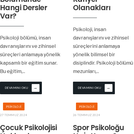
Hangi Dersler
Olanakları
Var?
Psikoloji, insan
Psikoloji bölümü, insan
davranışlarını ve zihinsel
davranışlarını ve zihinsel
süreçlerini anlamaya
süreçleri anlamaya yönelik
yönelik bilimsel bir
kapsamlı bir eğitim sunar.
disiplindir. Psikoloji bölümü
Bu eğitim,
...
mezunları,
...
→
→
DEVAMINI OKU
DEVAMINI OKU
PSIKOLOJI
PSIKOLOJI
27 TEMMUZ 2024
26 TEMMUZ 2024
Çocuk Psikolojisi
Spor Psikoloğu