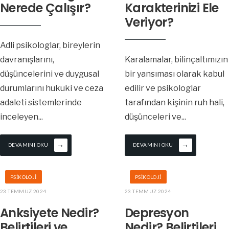
Nerede Çalışır?
Karakterinizi Ele
Veriyor?
Adli psikologlar, bireylerin
davranışlarını,
Karalamalar, bilinçaltımızın
düşüncelerini ve duygusal
bir yansıması olarak kabul
durumlarını hukuki ve ceza
edilir ve psikologlar
adaleti sistemlerinde
tarafından kişinin ruh hali,
inceleyen
...
düşünceleri ve
...
→
→
DEVAMINI OKU
DEVAMINI OKU
PSIKOLOJI
PSIKOLOJI
23 TEMMUZ 2024
23 TEMMUZ 2024
Anksiyete Nedir?
Depresyon
Belirtileri ve
Nedir? Belirtileri