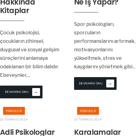
Hakkında
Ne İş Yapar?
Kitaplar
Spor psikologları,
Çocuk psikolojisi,
sporcuların
çocukların zihinsel,
performanslarını artırmak,
duygusal ve sosyal gelişim
motivasyonlarını
süreçlerini anlamaya
yükseltmek, stres ve
odaklanan bir bilim dalıdır.
kaygılarını yönetmek gibi
...
Ebeveynler,
...
→
DEVAMINI OKU
→
DEVAMINI OKU
PSIKOLOJI
PSIKOLOJI
26 TEMMUZ 2024
25 TEMMUZ 2024
Adli Psikologlar
Karalamalar