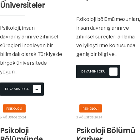
Üniversiteler
Psikoloji bölümü mezunları,
Psikoloji, insan
insan davranışlarını ve
davranışlarını ve zihinsel
zihinsel süreçleri anlama
süreçleri inceleyen bir
ve iyileştirme konusunda
bilim dalı olarak Türkiye’de
geniş bir bilgi ve
...
birçok üniversitede
→
yoğun
...
DEVAMINI OKU
→
DEVAMINI OKU
PSIKOLOJI
PSIKOLOJI
6 AĞUSTOS 2024
5 AĞUSTOS 2024
Psikoloji
Psikoloji Bölümü
Bölümünde
Kariyer