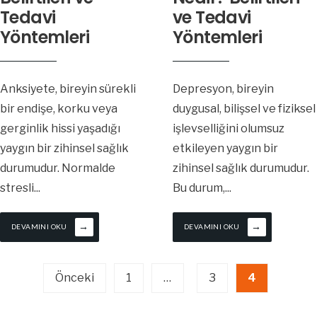
Tedavi
ve Tedavi
Yöntemleri
Yöntemleri
Anksiyete, bireyin sürekli
Depresyon, bireyin
bir endişe, korku veya
duygusal, bilişsel ve fiziksel
gerginlik hissi yaşadığı
işlevselliğini olumsuz
yaygın bir zihinsel sağlık
etkileyen yaygın bir
durumudur. Normalde
zihinsel sağlık durumudur.
stresli
...
Bu durum,
...
→
→
DEVAMINI OKU
DEVAMINI OKU
Yazı
Önceki
1
…
3
4
sayfalaması