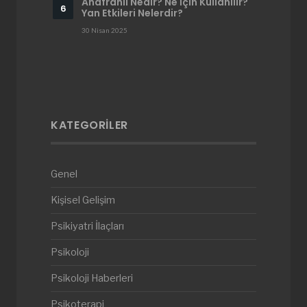
Anafranil Nedir? Ne İçin Kullanılır?
Yan Etkileri Nelerdir?
30 Nisan 2025
KATEGORILER
Genel
Kişisel Gelişim
Psikiyatri İlaçları
Psikoloji
Psikoloji Haberleri
Psikoterapi