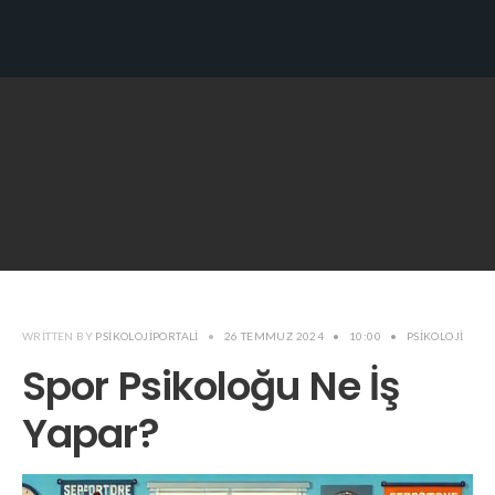
WRITTEN BY
PSIKOLOJIPORTALI
•
26 TEMMUZ 2024
•
10:00
•
PSIKOLOJI
Spor Psikoloğu Ne İş
Yapar?